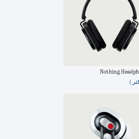
Nothing Headph
ثر )