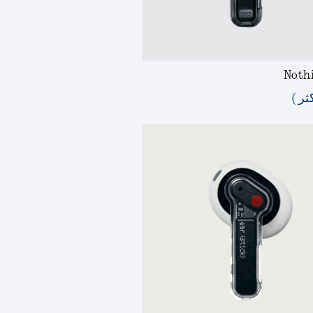
Noth
ثر )