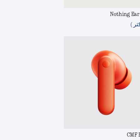
Nothing Ear 
ثر )
CMF 